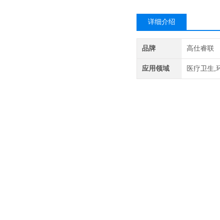
详细介绍
品牌
高仕睿联
应用领域
医疗卫生,
产品名称:
E1006电极架
E1
做支
架
下部与E1007、E101
根据实验
情
况
向任
意方向旋
氧插孔2个
E1008电极架白
07、E
通氮除氧插孔2个
万向头与不锈钢支
聚四氟乙烯处设有直