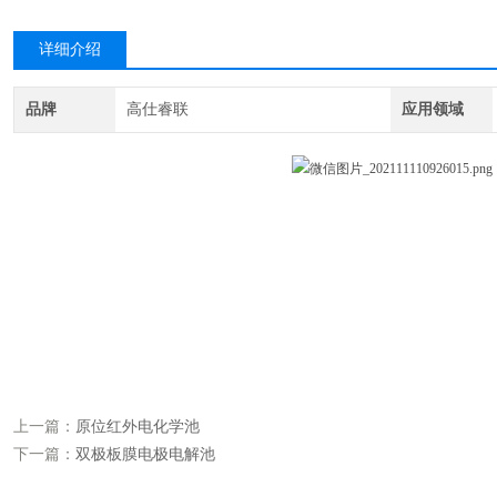
详细介绍
品牌
高仕睿联
应用领域
武汉高仕睿联科技有限公司是一家高科技公司，公司从成立之初即全身心的致力于电化学相关的产
用于电分析检测、电腐蚀、电化学测试，电极反应研究、电化学反应机理研究、燃料电池、电池反
研机
构和各大高等院校，及工矿企业。公司对产品质量严格要求，进口的原材料保证了电极的品质
要求，进口的原材料保证了电极的品质。
上一篇：
原位红外电化学池
下一篇：
双极板膜电极电解池