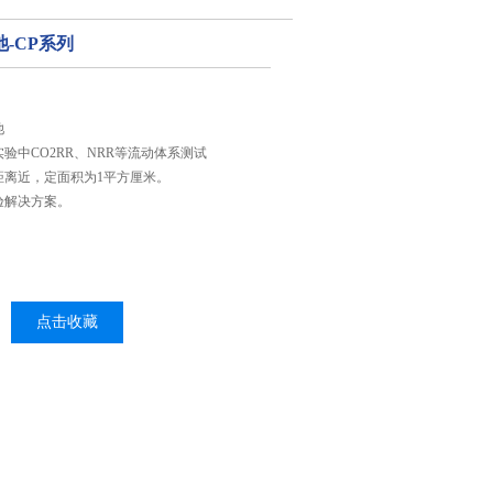
-CP系列
池
验中CO2RR、NRR等流动体系测试
距离近，定面积为1平方厘米。
验解决方案。
点击收藏