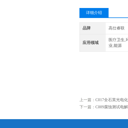
详细介绍
品牌
高仕睿联
医疗卫生,
应用领域
业,能源
003-多功能电解池 电化学池 池体材质：玻
验，磁性电极实验，可单层、可控温、可通氮除氧
点：片状工作电极可以拆卸，易处理。适用于样
上一篇：
C017全石英光电
下一篇：
C009腐蚀测试电