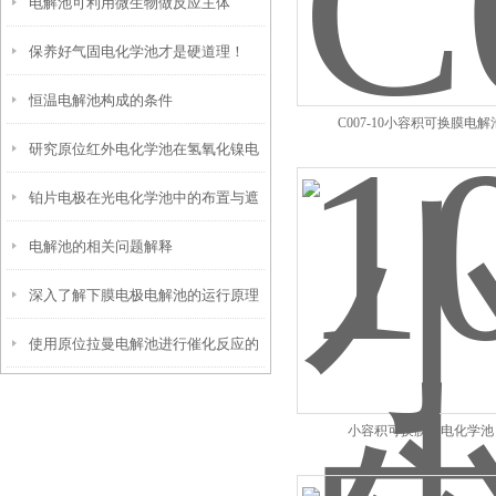
电解池可利用微生物做反应主体
析
保养好气固电化学池才是硬道理！
恒温电解池构成的条件
C007-10小容积可换膜电解
研究原位红外电化学池在氢氧化镍电
铂片电极在光电化学池中的布置与遮
沉积中的应用
电解池的相关问题解释
光设计
深入了解下膜电极电解池的运行原理
使用原位拉曼电解池进行催化反应的
优势是什么？
小容积可换膜光电化学池