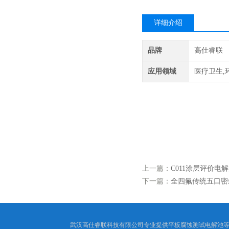
详细介绍
品牌
高仕睿联
应用领域
医疗卫生,
010
-平板腐蚀测试池 电解池 电化学池
池体材质：
测试电极配套：氯化银电极为参比电极辅助电极（
1000ml特 点：双层池体温度可控 （配套温
上一篇：
C011涂层评价电
下一篇：
全四氟传统五口密
武汉高仕睿联科技有限公司专业提供平板腐蚀测试电解池