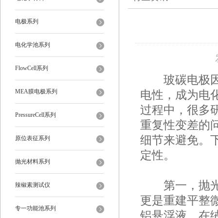
电极系列
电化学池系列
FlowCell系列
玻碳电极因其
MEA膜电极系列
电性，成为电
过程中，很多
PressureCell系列
重复性变差的
细节来避免。
原位表征系列
定性。
抛光材料系列
第一，抛光过
辣椒素测试仪
更是重建平整
专一功能池系列
铝悬浮液，在绒