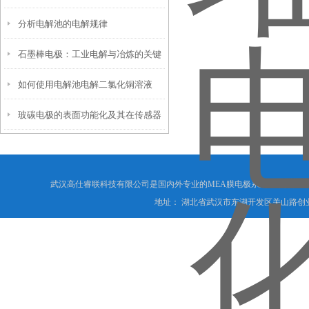
分析电解池的电解规律
泛应用
石墨棒电极：工业电解与冶炼的关键
如何使用电解池电解二氯化铜溶液
部件​
玻碳电极的表面功能化及其在传感器
领域的应用
武汉高仕睿联科技有限公司是国内外专业的MEA膜电极系列厂家,欢迎
地址： 湖北省武汉市东湖开发区关山路创业