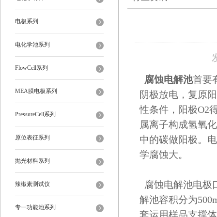
电极系列
电化学池系列
FlowCell系列
腐蚀电解池
首要
MEA膜电极系列
阴极放电，复原阳
性条件，阳极O2
PressureCell系列
属离子构成氢氧化
原位表征系列
中的碳做阳极。电
学腐蚀大。
抛光材料系列
腐蚀电解池电极口
辣椒素测试仪
解池容积分为50
专一功能池系列
套运用样品支撑体