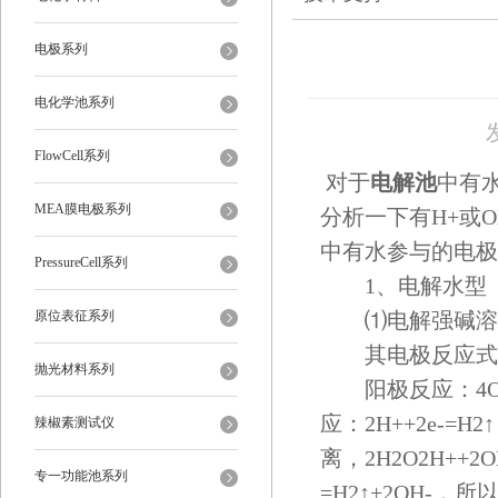
电极系列
电化学池系列
FlowCell系列
对于
电解池
中有
MEA膜电极系列
分析一下有H+或O
中有水参与的电极
PressureCell系列
1、电解水型（
原位表征系列
⑴电解强碱溶液
其电极反应式
抛光材料系列
阳极反应：4OH-
应：2H++2e-
辣椒素测试仪
离，2H2O2H++2O
专一功能池系列
=H2↑+2OH-，